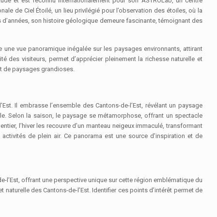
titude et est reconnu internationalement pour son ASTROLab, un centre
ale de Ciel Étoilé, un lieu privilégié pour l’observation des étoiles, où la
ions d’années, son histoire géologique demeure fascinante, témoignant des
e une vue panoramique inégalée sur les paysages environnants, attirant
é des visiteurs, permet d’apprécier pleinement la richesse naturelle et
 et de paysages grandioses.
’Est. Il embrasse l’ensemble des Cantons-de-l’Est, révélant un paysage
le. Selon la saison, le paysage se métamorphose, offrant un spectacle
ntier, l’hiver les recouvre d’un manteau neigeux immaculé, transformant
 activités de plein air. Ce panorama est une source d’inspiration et de
de-l’Est, offrant une perspective unique sur cette région emblématique du
naturelle des Cantons-de-l’Est. Identifier ces points d’intérêt permet de