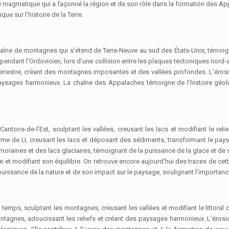
 magmatique qui a façonné la région et de son rôle dans la formation des Appa
ue sur l’histoire de la Terre.
chaîne de montagnes qui s’étend de Terre-Neuve au sud des États-Unis, témo
 pendant l’Ordovicien, lors d’une collision entre les plaques tectoniques nord
terrestre, créant des montagnes imposantes et des vallées profondes. L’éros
 paysages harmonieux. La chaîne des Appalaches témoigne de l’histoire géo
tons-de-l’Est, sculptant les vallées, creusant les lacs et modifiant le relie
forme de U, creusant les lacs et déposant des sédiments, transformant le pays
moraines et des lacs glaciaires, témoignant de la puissance de la glace et de 
re et modifiant son équilibre. On retrouve encore aujourd’hui des traces de cet
uissance de la nature et de son impact sur le paysage, soulignant l’importance
emps, sculptant les montagnes, creusant les vallées et modifiant le littoral de l
montagnes, adoucissant les reliefs et créant des paysages harmonieux. L’érosi