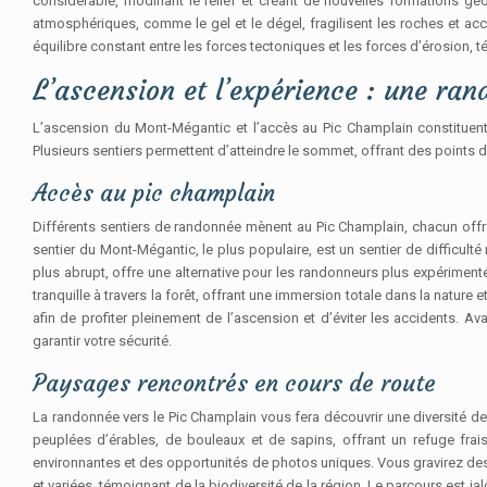
considérable, modifiant le relief et créant de nouvelles formations g
atmosphériques, comme le gel et le dégel, fragilisent les roches et ac
équilibre constant entre les forces tectoniques et les forces d’érosion, 
L’ascension et l’expérience : une ran
L’ascension du Mont-Mégantic et l’accès au Pic Champlain constituen
Plusieurs sentiers permettent d’atteindre le sommet, offrant des points 
Accès au pic champlain
Différents sentiers de randonnée mènent au Pic Champlain, chacun offran
sentier du Mont-Mégantic, le plus populaire, est un sentier de difficult
plus abrupt, offre une alternative pour les randonneurs plus expériment
tranquille à travers la forêt, offrant une immersion totale dans la nature
afin de profiter pleinement de l’ascension et d’éviter les accidents. 
garantir votre sécurité.
Paysages rencontrés en cours de route
La randonnée vers le Pic Champlain vous fera découvrir une diversité d
peuplées d’érables, de bouleaux et de sapins, offrant un refuge fra
environnantes et des opportunités de photos uniques. Vous gravirez de
et variées, témoignant de la biodiversité de la région. Le parcours est ja