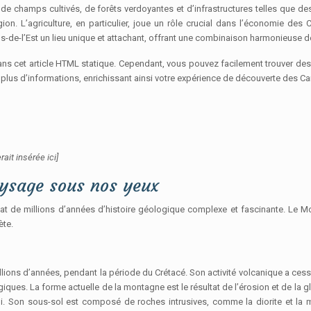
e champs cultivés, de forêts verdoyantes et d’infrastructures telles que des
gion. L’agriculture, en particulier, joue un rôle crucial dans l’économie des
s-de-l’Est un lieu unique et attachant, offrant une combinaison harmonieuse de
dans cet article HTML statique. Cependant, vous pouvez facilement trouver des
r plus d’informations, enrichissant ainsi votre expérience de découverte des Ca
it insérée ici]
paysage sous nos yeux
 de millions d’années d’histoire géologique complexe et fascinante. Le Mont
ète.
illions d’années, pendant la période du Crétacé. Son activité volcanique a ce
s. La forme actuelle de la montagne est le résultat de l’érosion et de la glac
Son sous-sol est composé de roches intrusives, comme la diorite et la mo