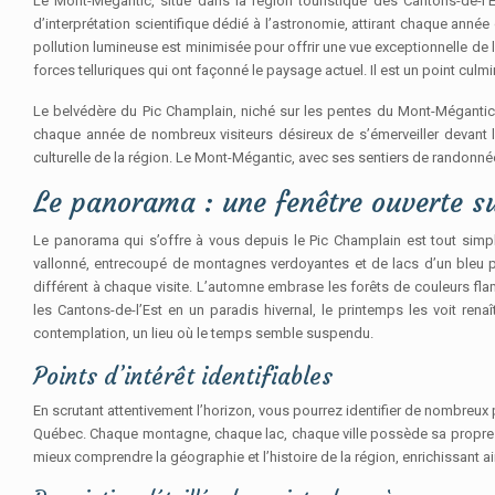
Le Mont-Mégantic, situé dans la région touristique des Cantons-de-l’
d’interprétation scientifique dédié à l’astronomie, attirant chaque année d
pollution lumineuse est minimisée pour offrir une vue exceptionnelle de 
forces telluriques qui ont façonné le paysage actuel. Il est un point cul
Le belvédère du Pic Champlain, niché sur les pentes du Mont-Mégantic,
chaque année de nombreux visiteurs désireux de s’émerveiller devant la
culturelle de la région. Le Mont-Mégantic, avec ses sentiers de randonné
Le panorama : une fenêtre ouverte su
Le panorama qui s’offre à vous depuis le Pic Champlain est tout simpl
vallonné, entrecoupé de montagnes verdoyantes et de lacs d’un bleu p
différent à chaque visite. L’automne embrase les forêts de couleurs fl
les Cantons-de-l’Est en un paradis hivernal, le printemps les voit ren
contemplation, un lieu où le temps semble suspendu.
Points d’intérêt identifiables
En scrutant attentivement l’horizon, vous pourrez identifier de nombreux
Québec. Chaque montagne, chaque lac, chaque ville possède sa propre hist
mieux comprendre la géographie et l’histoire de la région, enrichissant ain