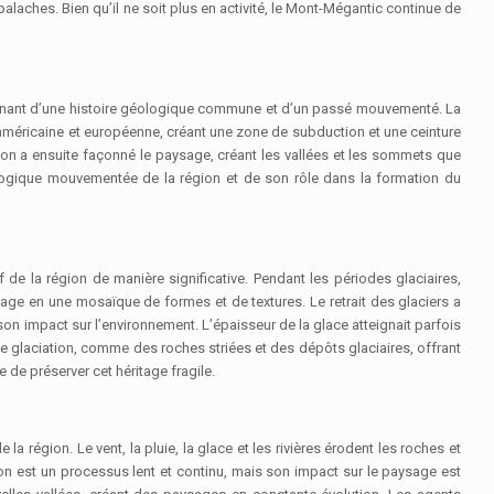
laches. Bien qu’il ne soit plus en activité, le Mont-Mégantic continue de
ignant d’une histoire géologique commune et d’un passé mouvementé. La
-américaine et européenne, créant une zone de subduction et une ceinture
ion a ensuite façonné le paysage, créant les vallées et les sommets que
logique mouvementée de la région et de son rôle dans la formation du
f de la région de manière significative. Pendant les périodes glaciaires,
age en une mosaïque de formes et de textures. Le retrait des glaciers a
son impact sur l’environnement. L’épaisseur de la glace atteignait parfois
te glaciation, comme des roches striées et des dépôts glaciaires, offrant
 de préserver cet héritage fragile.
a région. Le vent, la pluie, la glace et les rivières érodent les roches et
on est un processus lent et continu, mais son impact sur le paysage est