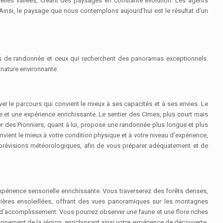
velles vallées, créant des paysages en constante évolution. Les agents
Ainsi, le paysage que nous contemplons aujourd’hui est le résultat d’un
és de randonnée et ceux qui recherchent des panoramas exceptionnels.
 nature environnante.
er le parcours qui convient le mieux à ses capacités et à ses envies. Le
le et une expérience enrichissante. Le sentier des Cimes, plus court mais
er des Pionniers, quant à lui, propose une randonnée plus longue et plus
onvient le mieux à votre condition physique et à votre niveau d’expérience,
es prévisions météorologiques, afin de vous préparer adéquatement et de
périence sensorielle enrichissante. Vous traverserez des forêts denses,
rières ensoleillées, offrant des vues panoramiques sur les montagnes
d’accomplissement. Vous pourrez observer une faune et une flore riches
ironnement de la région, enrichissant ainsi votre expérience de découverte.