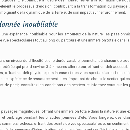
éologiques. Elle contribue à l’usure des montagnes et à la formation de nou
célèrent le processus d’érosion, contribuant à la transformation du paysage. 
témoignant de la dynamique de la Terre et de son impact sur l’environnement.
donnée inoubliable
t une expérience inoubliable pour les amoureux de la nature, les passionn
de vue spectaculaires tout au long du parcours et une immersion totale dans la
t un niveau de difficulté et une durée variable, permettant à chacun de trouv
é modérée qui prend environ 3 à 4 heures aller-retour, offrant un défi accessib
és, offrant un défi physique plus intense et des vues spectaculaires. Le senti
 et une expérience de ressourcement. Il est important de choisir le sentier qui c
Avant de partir, consultez les conditions des sentiers et informez-vous sur l
e paysages magnifiques, offrant une immersion totale dans la nature et une ex
is et ombragé pendant les chaudes journées d’été. Vous longerez des clai
s sommets rocheux, offrant des points de vue spectaculaires et un sentiment 
lonné de panneaux d’interprétation qui vous informeront sur l’histoire et l’env