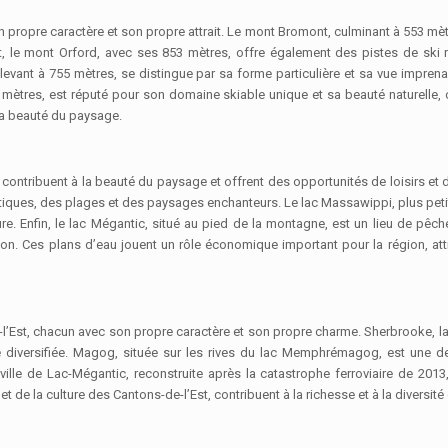
propre caractère et son propre attrait. Le mont Bromont, culminant à 553 mètre
’est, le mont Orford, avec ses 853 mètres, offre également des pistes de sk
élevant à 755 mètres, se distingue par sa forme particulière et sa vue impr
 mètres, est réputé pour son domaine skiable unique et sa beauté naturelle, 
 la beauté du paysage.
ontribuent à la beauté du paysage et offrent des opportunités de loisirs et
 nautiques, des plages et des paysages enchanteurs. Le lac Massawippi, plus pet
ure. Enfin, le lac Mégantic, situé au pied de la montagne, est un lieu de pê
ntion. Ces plans d’eau jouent un rôle économique important pour la région, at
e-l’Est, chacun avec son propre caractère et son propre charme. Sherbrooke, la
omie diversifiée. Magog, située sur les rives du lac Memphrémagog, est une d
a ville de Lac-Mégantic, reconstruite après la catastrophe ferroviaire de 201
et de la culture des Cantons-de-l’Est, contribuent à la richesse et à la diversité 