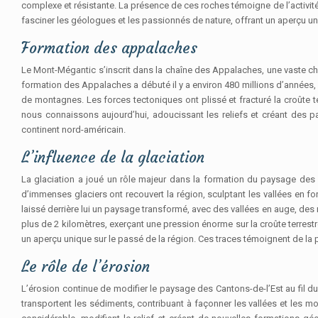
complexe et résistante. La présence de ces roches témoigne de l’activité
fasciner les géologues et les passionnés de nature, offrant un aperçu uniq
Formation des appalaches
Le Mont-Mégantic s’inscrit dans la chaîne des Appalaches, une vaste 
formation des Appalaches a débuté il y a environ 480 millions d’années,
de montagnes. Les forces tectoniques ont plissé et fracturé la croûte 
nous connaissons aujourd’hui, adoucissant les reliefs et créant des
continent nord-américain.
L’influence de la glaciation
La glaciation a joué un rôle majeur dans la formation du paysage des Can
d’immenses glaciers ont recouvert la région, sculptant les vallées en 
laissé derrière lui un paysage transformé, avec des vallées en auge, des 
plus de 2 kilomètres, exerçant une pression énorme sur la croûte terrest
un aperçu unique sur le passé de la région. Ces traces témoignent de la p
Le rôle de l’érosion
L’érosion continue de modifier le paysage des Cantons-de-l’Est au fil du t
transportent les sédiments, contribuant à façonner les vallées et les 