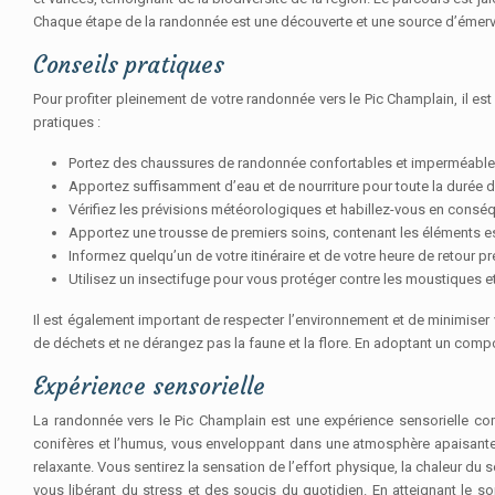
Chaque étape de la randonnée est une découverte et une source d’émervei
Conseils pratiques
Pour profiter pleinement de votre randonnée vers le Pic Champlain, il es
pratiques :
Portez des chaussures de randonnée confortables et imperméables, 
Apportez suffisamment d’eau et de nourriture pour toute la durée de
Vérifiez les prévisions météorologiques et habillez-vous en con
Apportez une trousse de premiers soins, contenant les éléments esse
Informez quelqu’un de votre itinéraire et de votre heure de retour p
Utilisez un insectifuge pour vous protéger contre les moustiques et
Il est également important de respecter l’environnement et de minimiser v
de déchets et ne dérangez pas la faune et la flore. En adoptant un compor
Expérience sensorielle
La randonnée vers le Pic Champlain est une expérience sensorielle com
conifères et l’humus, vous enveloppant dans une atmosphère apaisante et
relaxante. Vous sentirez la sensation de l’effort physique, la chaleur du s
vous libérant du stress et des soucis du quotidien. En atteignant le 