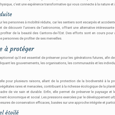
physique, c’est une expérience transformative qui vous connecte à la nature e
duite
 les personnes à mobilité réduite, car les sentiers sont escarpés et accident
t de découvrir l’univers de l’astronomie, offrant une alternative intéressan
profiter de la beauté des Cantons-de-l’Est. Des efforts sont en cours pour a
e personnes de profiter de ses merveilles.
e à protéger
ionnel qu’il est essentiel de préserver pour les générations futures, afin de g
impliquant les gouvernements, les organisations, les communautés et les individu
le pour plusieurs raisons, allant de la protection de la biodiversité à la 
gétales rares et menacées, contribuant à la richesse écologique de la planète. En
adre de vie sain et durable. Enfin, elle permet de préserver le paysage et le
ment économique et social. Les pressions exercées par le développement urbai
s mesures de conservation efficaces, basées sur une approche intégrée et partici
el étoilé