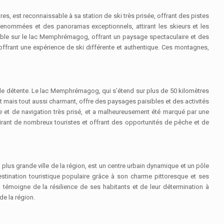
s, est reconnaissable à sa station de ski très prisée, offrant des pistes
i renommées et des panoramas exceptionnels, attirant les skieurs et les
enable sur le lac Memphrémagog, offrant un paysage spectaculaire et des
offrant une expérience de ski différente et authentique. Ces montagnes,
 de détente. Le lac Memphrémagog, qui s’étend sur plus de 50 kilomètres
it mais tout aussi charmant, offre des paysages paisibles et des activités
che et de navigation très prisé, et a malheureusement été marqué par une
tirant de nombreux touristes et offrant des opportunités de pêche et de
 plus grande ville de la région, est un centre urbain dynamique et un pôle
estination touristique populaire grâce à son charme pittoresque et ses
3, témoigne de la résilience de ses habitants et de leur détermination à
de la région.