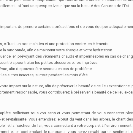
llement, offrant une perspective unique sur la beauté des Cantons-de-l’Est.
t important de prendre certaines précautions et de vous équiper adéquatement, 
offrant un bon maintien et une protection contre les éléments.
 la randonnée, afin de maintenir votre énergie et votre hydratation.
séquence, en prévoyant des vêtements chauds et imperméables en cas de chan
ntiels pour traiter les petites blessures et les imprévus.
révue, afin de pouvoir être secouru en cas de problème.
 les autres insectes, surtout pendant les mois d’été.
otre impact sur la nature, afin de préserver la beauté de ce lieu exceptionnel p
tement responsable, vous contribuerez à préserver la beauté de ce lieu excepti
plète, sollicitant tous vos sens et vous permettant de vous connecter plein
 revitalisante. Vous entendrez le bruit du vent dans les arbres, le chant de
oleil et la fraîcheur de l’air, vous connectant à votre corps et à l’environneme
sommet et en contemplant le panorama, vous serez envahi par un sentiment de