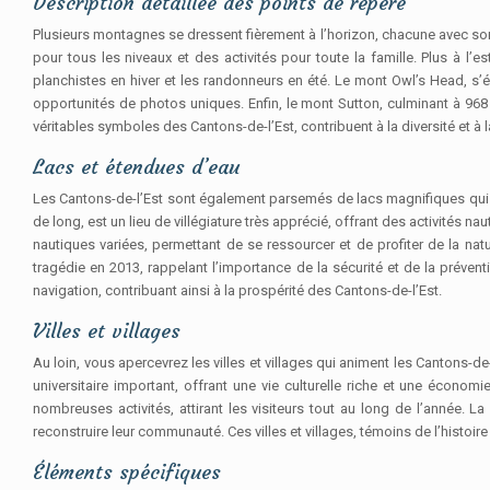
Description détaillée des points de repère
Plusieurs montagnes se dressent fièrement à l’horizon, chacune avec son 
pour tous les niveaux et des activités pour toute la famille. Plus à l
planchistes en hiver et les randonneurs en été. Le mont Owl’s Head, s’
opportunités de photos uniques. Enfin, le mont Sutton, culminant à 968
véritables symboles des Cantons-de-l’Est, contribuent à la diversité et à
Lacs et étendues d’eau
Les Cantons-de-l’Est sont également parsemés de lacs magnifiques qui c
de long, est un lieu de villégiature très apprécié, offrant des activités
nautiques variées, permettant de se ressourcer et de profiter de la nat
tragédie en 2013, rappelant l’importance de la sécurité et de la préve
navigation, contribuant ainsi à la prospérité des Cantons-de-l’Est.
Villes et villages
Au loin, vous apercevrez les villes et villages qui animent les Cantons-d
universitaire important, offrant une vie culturelle riche et une écon
nombreuses activités, attirant les visiteurs tout au long de l’année. L
reconstruire leur communauté. Ces villes et villages, témoins de l’histoire 
Éléments spécifiques