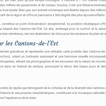
Est, est bien plus qu’une simple montagne. Il culmine à 1 105 mètres d’al
es milliers de passionnés et de curieux. De plus, il est une Réserve Internation
la Voie lactée. Bien que son activité volcanique soit éteinte depuis des mill
minant de la région et offre un panorama à 360 degrés des plus époustouflants.
 constitue un point d’observation exceptionnel. Sa position stratégique offr
 beauté des Cantons-de-l’Est. Ce site, aménagé pour le confort et la sécurit
e bien entretenus, est une destination de choix pour les amateurs de plein air
r les Cantons-de-l’Est
ement grandiose et représente une véritable carte postale des Cantons-de-l
rofond, créant un contraste saisissant et une harmonie visuelle incomparab
amboyantes, attirant les photographes et les amoureux de la nature du monde e
aître dans un festival de verdure, annonçant le retour des beaux jours et des
 points de repère qui témoignent de la richesse et de la diversité des Cantons-
oire et ses propres caractéristiques, contribuant à la mosaïque culturelle et 
si l’expérience de la visite.