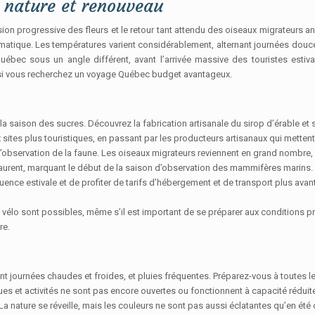
a nature et renouveau
sion progressive des fleurs et le retour tant attendu des oiseaux migrateurs 
imatique. Les températures varient considérablement, alternant journées douces
uébec sous un angle différent, avant l’arrivée massive des touristes estiva
ix si vous recherchez un voyage Québec budget avantageux.
 saison des sucres. Découvrez la fabrication artisanale du sirop d’érable et s
x sites plus touristiques, en passant par les producteurs artisanaux qui mettent
l’observation de la faune. Les oiseaux migrateurs reviennent en grand nombre, 
-Laurent, marquant le début de la saison d’observation des mammifères marins.
luence estivale et de profiter de tarifs d’hébergement et de transport plus ava
élo sont possibles, même s’il est important de se préparer aux conditions print
re.
rnant journées chaudes et froides, et pluies fréquentes. Préparez-vous à toutes
ques et activités ne sont pas encore ouvertes ou fonctionnent à capacité rédui
La nature se réveille, mais les couleurs ne sont pas aussi éclatantes qu’en été