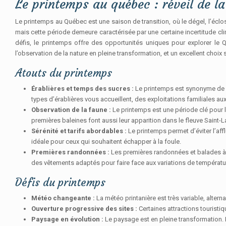
Le printemps au québec : réveil de l
Le printemps au Québec est une saison de transition, où le dégel, l’éclo
mais cette période demeure caractérisée par une certaine incertitude cl
défis, le printemps offre des opportunités uniques pour explorer le Q
l’observation de la nature en pleine transformation, et un excellent cho
Atouts du printemps
Érablières et temps des sucres :
Le printemps est synonyme de la
types d’érablières vous accueillent, des exploitations familiales au
Observation de la faune :
Le printemps est une période clé pour 
premières baleines font aussi leur apparition dans le fleuve Saint
Sérénité et tarifs abordables :
Le printemps permet d’éviter l’aff
idéale pour ceux qui souhaitent échapper à la foule.
Premières randonnées :
Les premières randonnées et balades à v
des vêtements adaptés pour faire face aux variations de températu
Défis du printemps
Météo changeante :
La météo printanière est très variable, alte
Ouverture progressive des sites :
Certaines attractions touristi
Paysage en évolution :
Le paysage est en pleine transformation. 