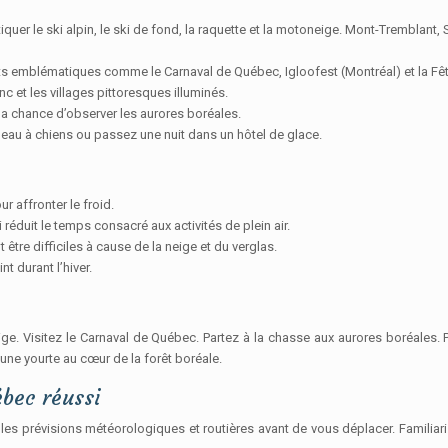
quer le ski alpin, le ski de fond, la raquette et la motoneige. Mont-Tremblant
s emblématiques comme le Carnaval de Québec, Igloofest (Montréal) et la Fê
 et les villages pittoresques illuminés.
la chance d’observer les aurores boréales.
îneau à chiens ou passez une nuit dans un hôtel de glace.
r affronter le froid.
 réduit le temps consacré aux activités de plein air.
être difficiles à cause de la neige et du verglas.
nt durant l’hiver.
ige. Visitez le Carnaval de Québec. Partez à la chasse aux aurores boréales. 
une yourte au cœur de la forêt boréale.
ébec réussi
es prévisions météorologiques et routières avant de vous déplacer. Familiari