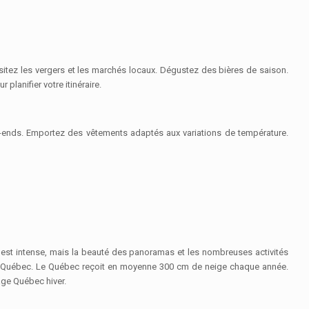
itez les vergers et les marchés locaux. Dégustez des bières de saison.
planifier votre itinéraire.
ek-ends. Emportez des vêtements adaptés aux variations de température.
 est intense, mais la beauté des panoramas et les nombreuses activités
°C à Québec. Le Québec reçoit en moyenne 300 cm de neige chaque année.
age Québec hiver.