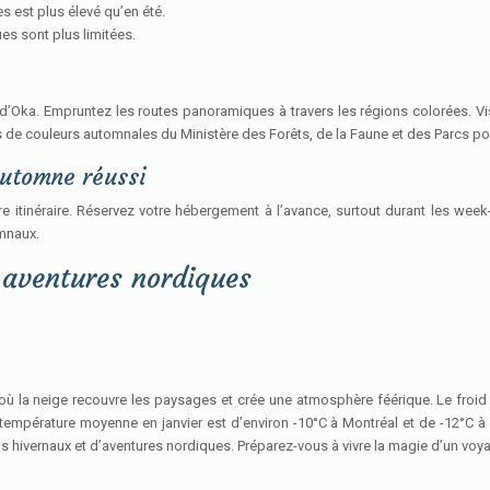
s est plus élevé qu’en été.
ues sont plus limitées.
d’Oka. Empruntez les routes panoramiques à travers les régions colorées. Vis
s de couleurs automnales du Ministère des Forêts, de la Faune et des Parcs pour 
automne réussi
tre itinéraire. Réservez votre hébergement à l’avance, surtout durant les we
omnaux.
 aventures nordiques
 la neige recouvre les paysages et crée une atmosphère féérique. Le froid
a température moyenne en janvier est d’environ -10°C à Montréal et de -12
als hivernaux et d’aventures nordiques. Préparez-vous à vivre la magie d’un voy