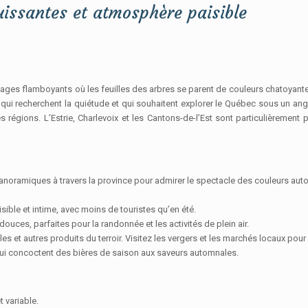
issantes et atmosphère paisible
 flamboyants où les feuilles des arbres se parent de couleurs chatoyantes. L
x qui recherchent la quiétude et qui souhaitent explorer le Québec sous un angl
es régions. L’Estrie, Charlevoix et les Cantons-de-l’Est sont particulièreme
anoramiques à travers la province pour admirer le spectacle des couleurs aut
ble et intime, avec moins de touristes qu’en été.
uces, parfaites pour la randonnée et les activités de plein air.
es et autres produits du terroir. Visitez les vergers et les marchés locaux pou
ui concoctent des bières de saison aux saveurs automnales.
 variable.