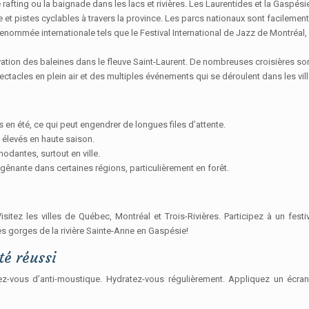
e rafting ou la baignade dans les lacs et rivières. Les Laurentides et la Gaspé
et pistes cyclables à travers la province. Les parcs nationaux sont facilemen
renommée internationale tels que le Festival International de Jazz de Montréal
ervation des baleines dans le fleuve Saint-Laurent. De nombreuses croisières 
ectacles en plein air et des multiples événements qui se déroulent dans les vi
s en été, ce qui peut engendrer de longues files d’attente.
 élevés en haute saison.
odantes, surtout en ville.
ênante dans certaines régions, particulièrement en forêt.
itez les villes de Québec, Montréal et Trois-Rivières. Participez à un festiv
es gorges de la rivière Sainte-Anne en Gaspésie!
té réussi
z-vous d’anti-moustique. Hydratez-vous régulièrement. Appliquez un écran