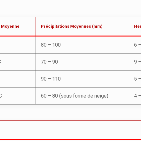
e Moyenne
Précipitations Moyennes (mm)
Heu
80 – 100
6 –
C
70 – 90
9 
90 – 110
5 –
C
60 – 80 (sous forme de neige)
4 –