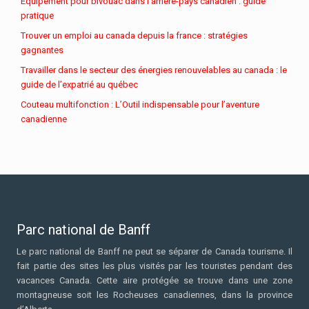
Équipement pour bivouac dans l’arrière-pays canadien : guide
pratique
Trouver un emploi au canada depuis la france : stratégies
gagnantes
Travailler dans le secteur des énergies renouvelables au canada : le
guide de l’expatrié au québec
Couteau multifonction : L’Outil indispensable pour l’aventure
canadienne
Parc national de Banff
Le parc national de Banff ne peut se séparer de Canada tourisme. Il
fait partie des sites les plus visités par les touristes pendant des
vacances Canada. Cette aire protégée se trouve dans une zone
montagneuse soit les Rocheuses canadiennes, dans la province